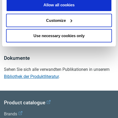
Allow all cookies
Spannung
24
mit Steckdose
ja
Customize
Anzahl der Litzen
5
Use necessary cookies only
Gewicht (kg)
0.27
Dokumente
Sehen Sie sich alle verwandten Publikationen in unserem
Bibliothek der Produktliteratur
.
Product catalogue
Brands