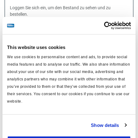
Loggen Sie sich ein, um den Bestand zu sehen und zu
bestellen.
Technische Daten
This website uses cookies
Typ
Stromversorgungskabel
We use cookies to personnalise content and ads, to provide social
media features and to analyse our traffic. We also share information
für
ISO 7638
about your use of our site with our social media, advertising and
MODAL
ja
analytics partners who may combine it with other information that
you’ve provided to them or that they’ve collected from your use of
Länge (m)
12
their services. You consent to our cookies if you continue to use our
Farbe
grün
website.
Material
PUR
einschließlich
Kontaktstift x 5
Show details
Sicherung
abgesichert