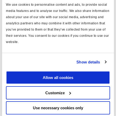
We use cookies to personnalise content and ads, to provide social
für
modulator valve to ECU
media features and to analyse our traffic. We also share information
about your use of our site with our social media, advertising and
MODAL
ja
analytics partners who may combine it with other information that
Länge (m)
0.9
you’ve provided to them or that they’ve collected from your use of
their services. You consent to our cookies if you continue to use our
gebaut
ja
website.
Spannung
24
mit Verschlussschraube
ja
Show details
mit Steckdose
ja
Allow all cookies
Dokumente
Customize
Sehen Sie sich alle verwandten Publikationen in unserem
Bibliothek der Produktliteratur
.
Use necessary cookies only