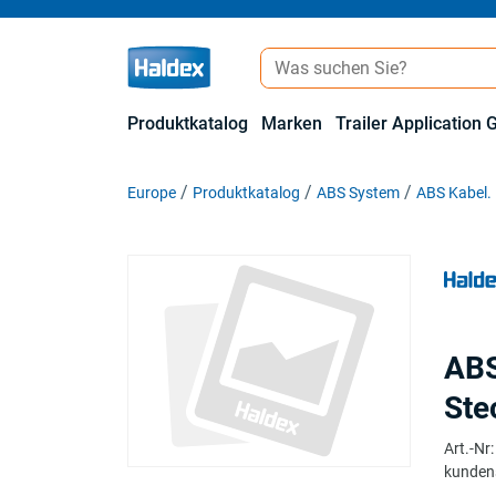
Produktkatalog
Marken
Trailer Application 
Europe
Produktkatalog
ABS System
ABS Kabel.
ABS
Ste
Art.-Nr
:
kunden