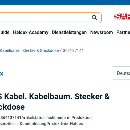
Guide
Haldex Academy
Dienstleistungen
Newsroom
Partne
 Kabelbaum. Stecker & Steckdose
364137141
Deuts
 Kabel. Kabelbaum. Stecker &
ckdose
364137141
Artikelstatus
:
nicht mehr in Produktion
spezifisch
:
Kundenlösung
Produktlinie
:
Haldex