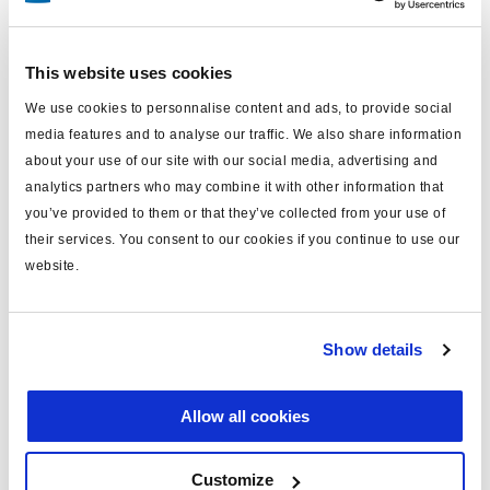
Loggen Sie sich ein, um den Bestand zu sehen und zu
bestellen.
This website uses cookies
We use cookies to personnalise content and ads, to provide social
Technische Daten
media features and to analyse our traffic. We also share information
about your use of our site with our social media, advertising and
Typ
Stromversorgungskabel
analytics partners who may combine it with other information that
für
ISO 1185 (24N)
you’ve provided to them or that they’ve collected from your use of
their services. You consent to our cookies if you continue to use our
MODULAR
ja
website.
Länge (m)
12
Anmerkung
Framatome Stecker montiert
Show details
Material
PVC
Allow all cookies
Spannung
24
Gewicht (kg)
1
Customize