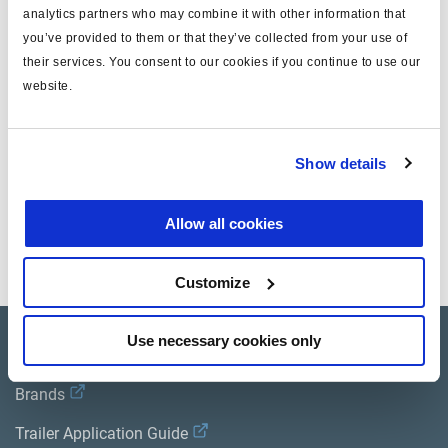
analytics partners who may combine it with other information that
U-ABS
ja
you’ve provided to them or that they’ve collected from your use of
their services. You consent to our cookies if you continue to use our
Länge (m)
4
website.
Gewicht (kg)
0.9
Show details
Dokumente
Allow all cookies
Sehen Sie sich alle verwandten Publikationen in unserem
Bibliothek der Produktliteratur
.
Customize
Use necessary cookies only
Product catalogue
Brands
Trailer Application Guide