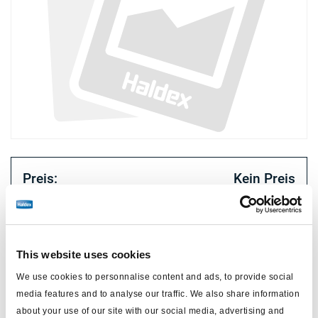
Preis:
Kein Preis
Loggen Sie sich ein, um den Bestand zu sehen und zu
bestellen.
This website uses cookies
Technische Daten
We use cookies to personnalise content and ads, to provide social
media features and to analyse our traffic. We also share information
about your use of our site with our social media, advertising and
Typ
Stromversorgungskabel