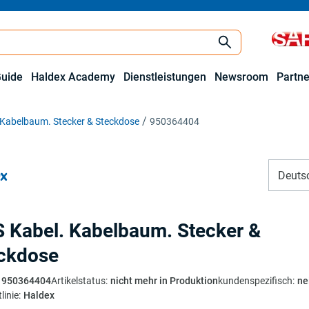
Guide
Haldex Academy
Dienstleistungen
Newsroom
Partne
 Kabelbaum. Stecker & Steckdose
950364404
Deuts
 Kabel. Kabelbaum. Stecker &
ckdose
950364404
Artikelstatus
:
nicht mehr in Produktion
kundenspezifisch
:
ne
linie
:
Haldex