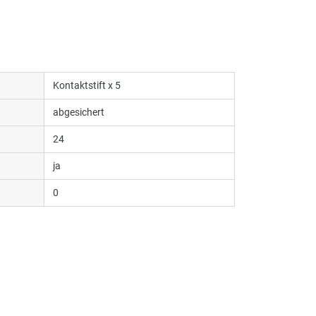
Kontaktstift x 5
abgesichert
24
ja
0