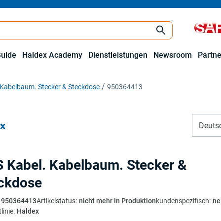
Guide
Haldex Academy
Dienstleistungen
Newsroom
Partne
 Kabelbaum. Stecker & Steckdose
950364413
Deuts
 Kabel. Kabelbaum. Stecker &
ckdose
950364413
Artikelstatus
:
nicht mehr in Produktion
kundenspezifisch
:
ne
linie
:
Haldex