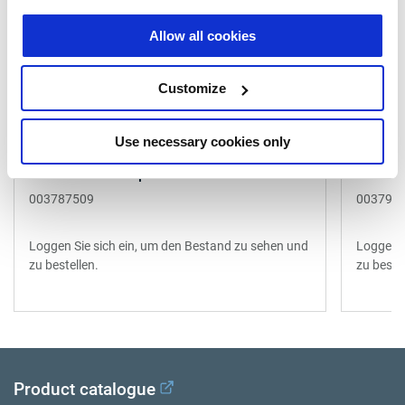
Allow all cookies
Customize
Use necessary cookies only
Ersatzteile & Reparatursätze
Ersatz
003787509
003791
Loggen Sie sich ein, um den Bestand zu sehen und
Loggen S
zu bestellen.
zu bestel
Product catalogue