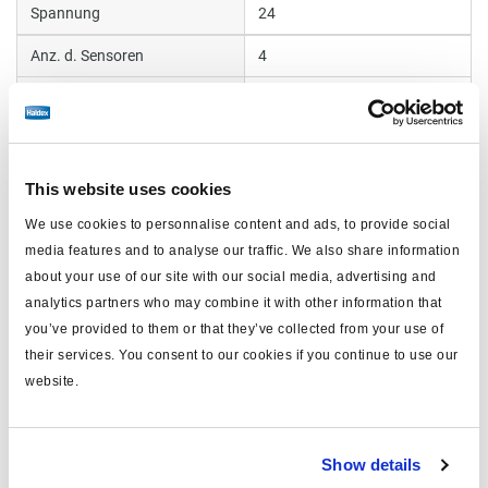
Spannung
24
Anz. d. Sensoren
4
Ventil
Modulator x 3
Gewicht (kg)
0
This website uses cookies
Dokumente
We use cookies to personnalise content and ads, to provide social
media features and to analyse our traffic. We also share information
Sehen Sie sich alle verwandten Publikationen in unserem
about your use of our site with our social media, advertising and
Bibliothek der Produktliteratur
.
analytics partners who may combine it with other information that
you’ve provided to them or that they’ve collected from your use of
their services. You consent to our cookies if you continue to use our
Ähnliche Produkte
website.
Show details