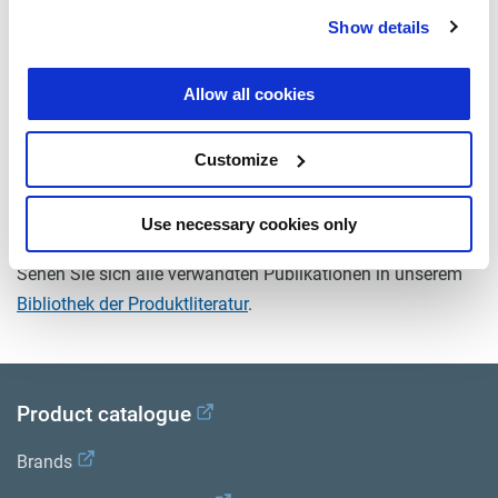
Typ
Leiterplatte
Show details
Attr. A
Für ABS MODAL
Allow all cookies
Attr. B
zum Anschluss von 2 ECU´s
Gewicht (kg)
0
Customize
Dokumente
Use necessary cookies only
Sehen Sie sich alle verwandten Publikationen in unserem
Bibliothek der Produktliteratur
.
Product catalogue
Brands