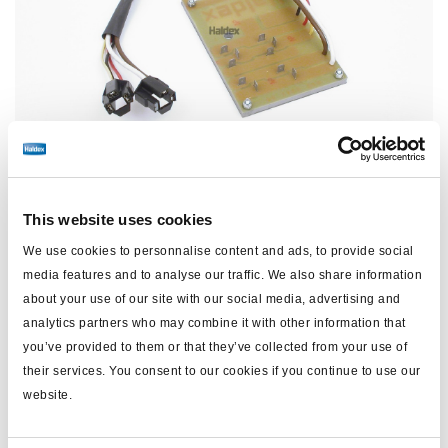
This website uses cookies
We use cookies to personnalise content and ads, to provide social
Preis:
Kein Preis
media features and to analyse our traffic. We also share information
about your use of our site with our social media, advertising and
Loggen Sie sich ein, um den Bestand zu sehen und zu
analytics partners who may combine it with other information that
bestellen.
you’ve provided to them or that they’ve collected from your use of
their services. You consent to our cookies if you continue to use our
website.
Technische Daten