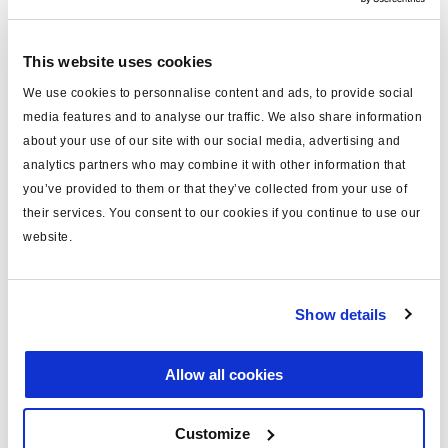
This website uses cookies
Technische Daten
We use cookies to personnalise content and ads, to provide social
media features and to analyse our traffic. We also share information
Typ
Hinweisaufkleber
about your use of our site with our social media, advertising and
Attr. A
für ABS
analytics partners who may combine it with other information that
you’ve provided to them or that they’ve collected from your use of
Darstellung (>10 km/h +
Attr. B
their services. You consent to our cookies if you continue to use our
Lampe = ABS Fehler)
website.
Attr. C
Kunststoff
Gewicht (kg)
0
Show details
Dokumente
Allow all cookies
Sehen Sie sich alle verwandten Publikationen in unserem
Customize
Bibliothek der Produktliteratur
.