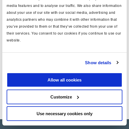
media features and to analyse our traffic. We also share information
about your use of our site with our social media, advertising and
Technische Daten
analytics partners who may combine it with other information that
you’ve provided to them or that they’ve collected from your use of
their services. You consent to our cookies if you continue to use our
Kabelmarkierung (elast.
Typ
Band)
website.
Attr. A
gelb
Show details
Gewicht (kg)
0.01
Allow all cookies
Dokumente
Sehen Sie sich alle verwandten Publikationen in unserem
Customize
Bibliothek der Produktliteratur
.
Use necessary cookies only