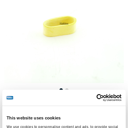
Preis:
Kein Preis
This website uses cookies
Loggen Sie sich ein, um den Bestand zu sehen und zu
bestellen.
We use cookies to personnalise content and ads, to provide social