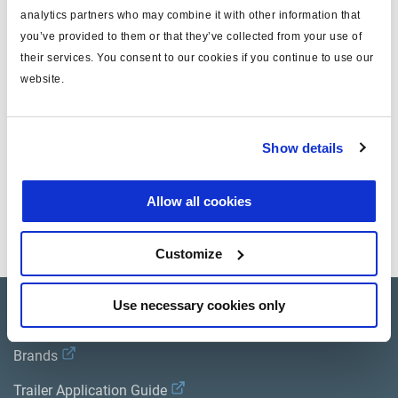
Typ
U-ABS
analytics partners who may combine it with other information that
Attr. A
2S/2M
you’ve provided to them or that they’ve collected from your use of
their services. You consent to our cookies if you continue to use our
Attr. B
long
website.
Gewicht (kg)
7.25
Show details
Dokumente
Allow all cookies
Sehen Sie sich alle verwandten Publikationen in unserem
Bibliothek der Produktliteratur
.
Customize
Use necessary cookies only
Product catalogue
Brands
Trailer Application Guide