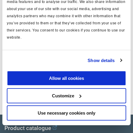
media features and to analyse our traffic. We also share information
Typ
Click-fit Anschluss Satz
about your use of our site with our social media, advertising and
ABS MODAL ECU
analytics partners who may combine it with other information that
für
Steuerkasten
you’ve provided to them or that they’ve collected from your use of
their services. You consent to our cookies if you continue to use our
für Version
ABS MODAL
website.
Attr. A
für Sensorkabel
Gewicht (kg)
0.031
Show details
Dokumente
Allow all cookies
Sehen Sie sich alle verwandten Publikationen in unserem
Customize
Bibliothek der Produktliteratur
.
Use necessary cookies only
Product catalogue