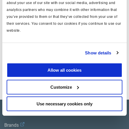
about your use of our site with our social media, advertising and
für
Elektrischer Anschluss
analytics partners who may combine it with other information that
you’ve provided to them or that they’ve collected from your use of
Attr. A
x1
their services. You consent to our cookies if you continue to use our
website.
Attr. B
für 6,0 mm Kabel
Gewicht (kg)
0.002
Show details
Dokumente
Allow all cookies
Sehen Sie sich alle verwandten Publikationen in unserem
Bibliothek der Produktliteratur
.
Customize
Use necessary cookies only
Product catalogue
Brands