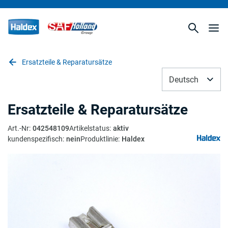
Ersatzteile & Reparatursätze
Deutsch
Ersatzteile & Reparatursätze
Art.-Nr
:
042548109
Artikelstatus
:
aktiv
kundenspezifisch
:
nein
Produktlinie
:
Haldex