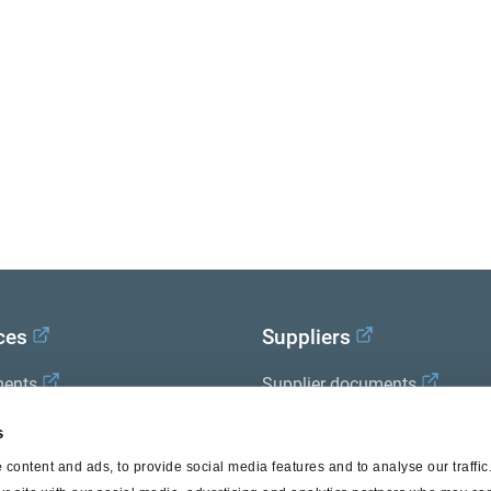
ces
Suppliers
ents
Supplier documents
x Academy
s
content and ads, to provide social media features and to analyse our traffi