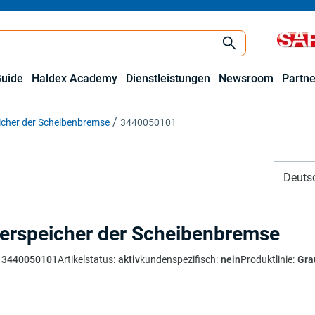
Guide
Haldex Academy
Dienstleistungen
Newsroom
Partne
icher der Scheibenbremse
3440050101
Deuts
erspeicher der Scheibenbremse
3440050101
Artikelstatus
:
aktiv
kundenspezifisch
:
nein
Produktlinie
:
Gra