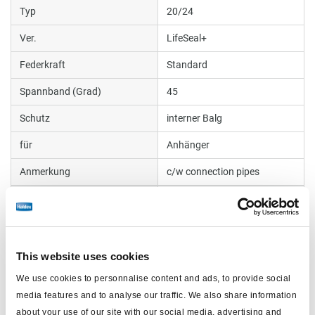
Typ
20/24
Ver.
LifeSeal+
Federkraft
Standard
Spannband (Grad)
45
Schutz
interner Balg
für
Anhänger
Anmerkung
c/w connection pipes
Anwendung
OEM/aftermarket
Seitenanschluss (Grad)
90
max. Betriebsdruck (bar)
10.2
This website uses cookies
TÜV Report
BC0176.2
We use cookies to personnalise content and ads, to provide social
media features and to analyse our traffic. We also share information
Hub (mm)
64/64
about your use of our site with our social media, advertising and