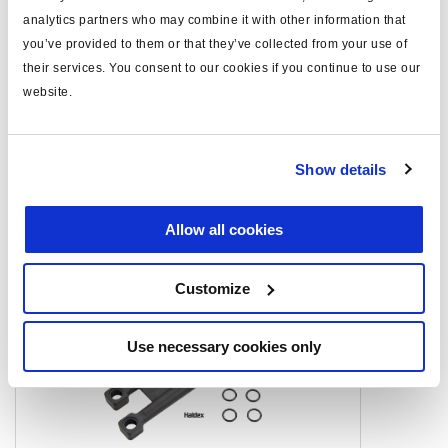
analytics partners who may combine it with other information that
Gewicht (kg)
6.9
you’ve provided to them or that they’ve collected from your use of
their services. You consent to our cookies if you continue to use our
website.
Dokumente
Sehen Sie sich alle verwandten Publikationen in unserem
Bibliothek der Produktliteratur
.
Show details
Allow all cookies
Ähnliche Produkte
Customize
Use necessary cookies only