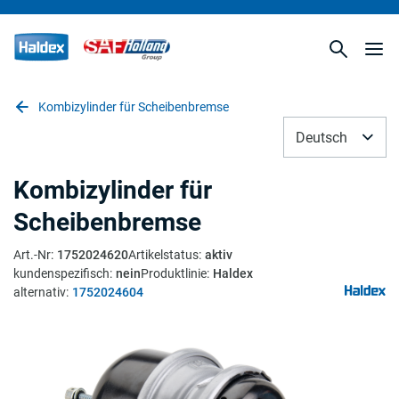
Kombizylinder für Scheibenbremse
Deutsch
Kombizylinder für
Scheibenbremse
Art.-Nr
:
1752024620
Artikelstatus
:
aktiv
kundenspezifisch
:
nein
Produktlinie
:
Haldex
alternativ
:
1752024604