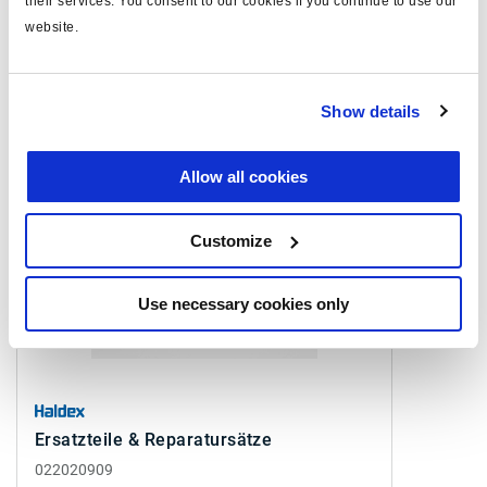
their services. You consent to our cookies if you continue to use our
Sehen Sie sich alle verwandten Publikationen in unserem
website.
Bibliothek der Produktliteratur
.
Ähnliche Produkte
Show details
Allow all cookies
Customize
Use necessary cookies only
Ersatzteile & Reparatursätze
022020909