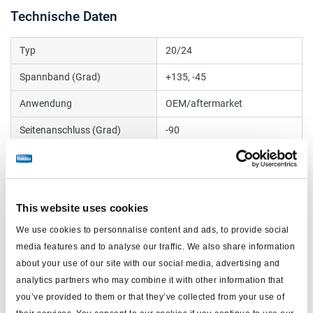
Technische Daten
Typ
20/24
Spannband (Grad)
+135, -45
Anwendung
OEM/aftermarket
Seitenanschluss (Grad)
-90
max. Betriebsdruck (bar)
8.5
TÜV Report
BZ 117.0
This website uses cookies
Hub (mm)
64
We use cookies to personnalise content and ads, to provide social
Gewicht (kg)
8
media features and to analyse our traffic. We also share information
about your use of our site with our social media, advertising and
analytics partners who may combine it with other information that
Dokumente
you’ve provided to them or that they’ve collected from your use of