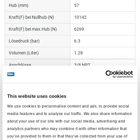
Hub (mm)
57
Kraft(F) bei Nullhub (N)
10142
Kraft(F) bei max.Hub (N)
6269
Lösedruck (bar)
6.3
Volumen (Liter)
1.28
Anschlüsse
3/8 NPT
Kolbenstangengewinde
5/8-18
Länge (mm)
212.9
This website uses cookies
max. Betriebsdruck (bar)
8.6
We use cookies to personnalise content and ads, to provide social
Gewicht (kg)
5.2
media features and to analyse our traffic. We also share information
about your use of our site with our social media, advertising and
analytics partners who may combine it with other information that
Dokumente
you’ve provided to them or that they’ve collected from your use of