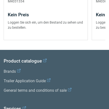
M4031334
M40360
Kein Preis
Kein P
Loggen Sie sich ein, um den Bestand zu sehen und
Loggen S
zu bestellen.
zu bestel
Product catalogue
Brands
Trailer Application Guide
General terms and conditions of sale
Services