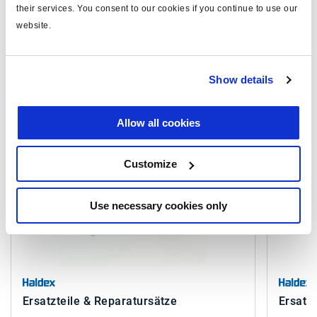
their services. You consent to our cookies if you continue to use our
Sehen Sie sich alle verwandten Publikationen in unserem
website.
Bibliothek der Produktliteratur
.
Show details
Ähnliche Produkte
Allow all cookies
Customize
Use necessary cookies only
Ersatzteile & Reparatursätze
Ersatz