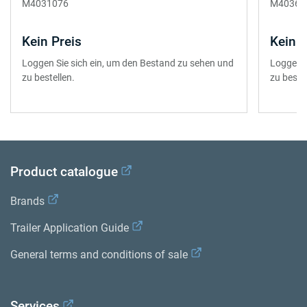
M4031076
M40360
Kein Preis
Kein P
Loggen Sie sich ein, um den Bestand zu sehen und
Loggen S
zu bestellen.
zu bestel
Product catalogue
Brands
Trailer Application Guide
General terms and conditions of sale
Services