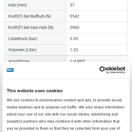
Hub (mm)
57
Kraft(F) bei Nullhub (N)
5542
Kraft(F) bei max.Hub (N)
2960
Lösedruck (bar)
3.65
Volumen (Liter)
1.23
Anschlüsse
1/4 NPT
Kolbenstangengewinde
5/8-18
Länge (mm)
149.4
This website uses cookies
max. Betriebsdruck (bar)
8.6
We use cookies to personnalise content and ads, to provide social
Gewicht (kg)
8.2
media features and to analyse our traffic. We also share information
about your use of our site with our social media, advertising and
analytics partners who may combine it with other information that
Dokumente
you’ve provided to them or that they’ve collected from your use of