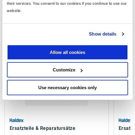
their services. You consent to our cookies if you continue to use our
Sehen Sie sich alle verwandten Publikationen in unserem
website.
Bibliothek der Produktliteratur
.
Show details
Ähnliche Produkte
Allow all cookies
Customize
Use necessary cookies only
Ersatzteile & Reparatursätze
Ersatz