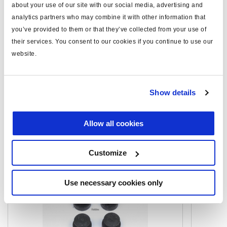
about your use of our site with our social media, advertising and
max. Betriebsdruck (bar)
8.6
analytics partners who may combine it with other information that
Gewicht (kg)
6
you’ve provided to them or that they’ve collected from your use of
their services. You consent to our cookies if you continue to use our
website.
Dokumente
Sehen Sie sich alle verwandten Publikationen in unserem
Show details
Bibliothek der Produktliteratur
.
Allow all cookies
Ähnliche Produkte
Customize
Use necessary cookies only