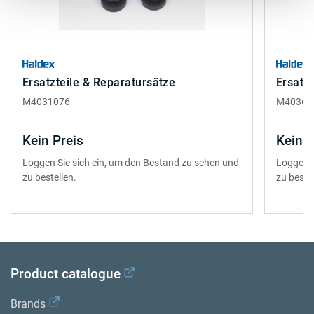
Ersatzteile & Reparatursätze
Ersatz
M4031076
M40360
Kein Preis
Kein P
Loggen Sie sich ein, um den Bestand zu sehen und
Loggen S
zu bestellen.
zu bestel
Product catalogue
Brands