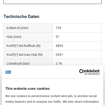
Technische Daten
Kolben Ø (mm)
159
Hub (mm)
57
Kraft(F) bei Nullhub (N)
4893
Kraft(F) bei max.Hub (N)
2691
Lösedruck (bar)
2.76
Volumen (Liter)
1.43
Anschlüsse
1/4 NPT
This website uses cookies
Kolbenstangengewinde
5/8-18
We use cookies to personnalise content and ads, to provide social
Länge (mm)
149.1
media features and to analyse our traffic. We also share information