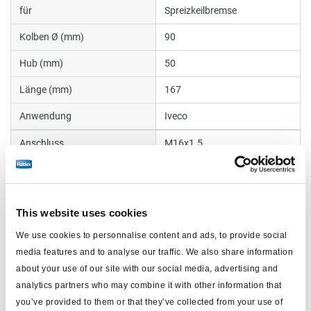
für
Spreizkeilbremse
Kolben Ø (mm)
90
Hub (mm)
50
Länge (mm)
167
Anwendung
Iveco
Anschluss
M16x1.5
Anschlussgewinde
1.75''x12UNS
wasserdicht
ja
This website uses cookies
max. Betriebsdruck (bar)
8.5
We use cookies to personnalise content and ads, to provide social
Gewicht (kg)
0
media features and to analyse our traffic. We also share information
about your use of our site with our social media, advertising and
analytics partners who may combine it with other information that
Dokumente
you’ve provided to them or that they’ve collected from your use of