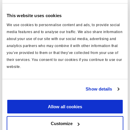
Kolben Ø (mm)
80
Hub (mm)
70
This website uses cookies
We use cookies to personnalise content and ads, to provide social
Länge (mm)
275
media features and to analyse our traffic. We also share information
Anschluss
M12x1.5
about your use of our site with our social media, advertising and
analytics partners who may combine it with other information that
Gabelkopf
ohne
you’ve provided to them or that they’ve collected from your use of
Faltenbalg
mit
their services. You consent to our cookies if you continue to use our
website.
Bohrungsdurchmesser (mm)
100
Anschlussgewinde
M12x1.5
Show details
wasserdicht
nein
max. Betriebsdruck (bar)
10.0
Allow all cookies
Gewicht (kg)
0
Customize