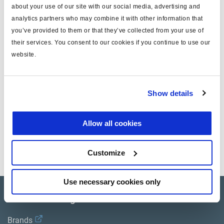
Loggen Sie sich ein, um den Bestand zu sehen und zu
about your use of our site with our social media, advertising and
bestellen.
analytics partners who may combine it with other information that
you’ve provided to them or that they’ve collected from your use of
their services. You consent to our cookies if you continue to use our
Technische Daten
website.
Gewicht (kg)
7.98
Show details
Dokumente
Allow all cookies
Sehen Sie sich alle verwandten Publikationen in unserem
Bibliothek der Produktliteratur
.
Customize
Use necessary cookies only
Product catalogue
Brands