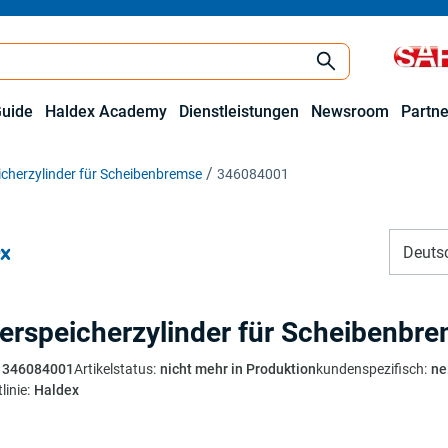
Guide
Haldex Academy
Dienstleistungen
Newsroom
Partne
cherzylinder für Scheibenbremse
346084001
Deuts
erspeicherzylinder für Scheibenbr
346084001
Artikelstatus
:
nicht mehr in Produktion
kundenspezifisch
:
ne
linie
:
Haldex