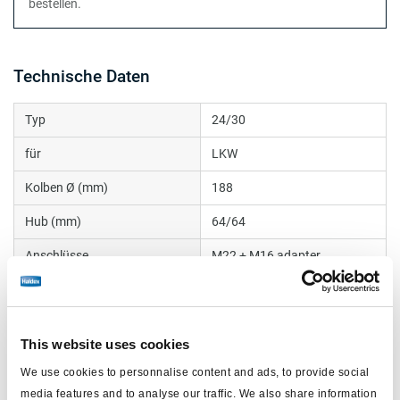
bestellen.
Technische Daten
Typ
24/30
für
LKW
Kolben Ø (mm)
188
Hub (mm)
64/64
Anschlüsse
M22 + M16 adapter
Kolbenstangengewinde
R8
Faltenbalg
internal
This website uses cookies
Gewicht (kg)
9.88
We use cookies to personnalise content and ads, to provide social
Kolbenstange (mm)
15
media features and to analyse our traffic. We also share information