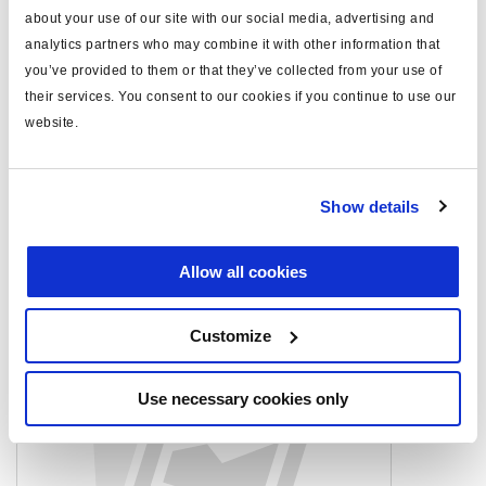
about your use of our site with our social media, advertising and
max. Betriebsdruck (bar)
10.0
analytics partners who may combine it with other information that
you’ve provided to them or that they’ve collected from your use of
Anmerkung
Nur fur Nachmarkt
their services. You consent to our cookies if you continue to use our
website.
Dokumente
Sehen Sie sich alle verwandten Publikationen in unserem
Show details
Bibliothek der Produktliteratur
.
Allow all cookies
Ähnliche Produkte
Customize
Use necessary cookies only