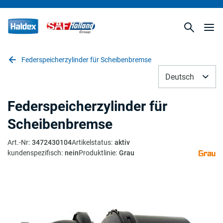
Federspeicherzylinder für Scheibenbremse
Deutsch
Federspeicherzylinder für
Scheibenbremse
Art.-Nr
:
3472430104
Artikelstatus
:
aktiv
kundenspezifisch
:
nein
Produktlinie
:
Grau