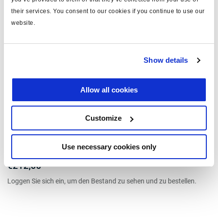
their services. You consent to our cookies if you continue to use our
website.
Show details
Federspeicherzylinder für Trommelbremse
Allow all cookies
2252424102
Typ: 24/24
Customize
für: LKW
Kolben Ø (mm): 172
Hub (mm): 60/60
Mehr lesen
Use necessary cookies only
Anschlüsse: M22 + M16 adapter
€212,00
Loggen Sie sich ein, um den Bestand zu sehen und zu bestellen.