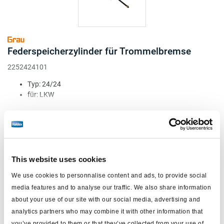
Federspeicherzylinder für Trommelbremse
2252424101
Typ: 24/24
für: LKW
Kolben Ø (mm): 172
Hub (mm): 60/60
Mehr lesen
Anschlüsse: M22
€306,00
Loggen Sie sich ein, um den Bestand zu sehen und zu bestellen.
This website uses cookies
We use cookies to personnalise content and ads, to provide social
media features and to analyse our traffic. We also share information
about your use of our site with our social media, advertising and
analytics partners who may combine it with other information that
you’ve provided to them or that they’ve collected from your use of