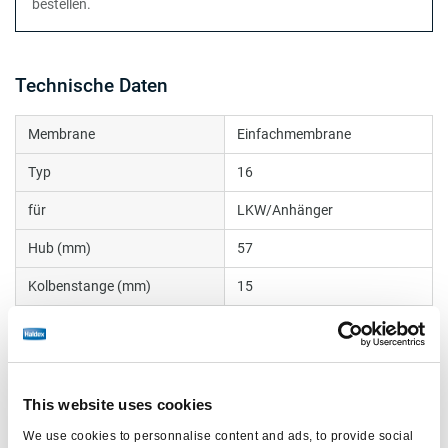
bestellen.
Technische Daten
Membrane
Einfachmembrane
Typ
16
für
LKW/Anhänger
Hub (mm)
57
Kolbenstange (mm)
15
Kolbenstangengewinde
R8
Schutz
Faltenbalg
Anwendung
Nur fur Nachmarkt
This website uses cookies
We use cookies to personnalise content and ads, to provide social
Zentralanschluss
M16x1.5