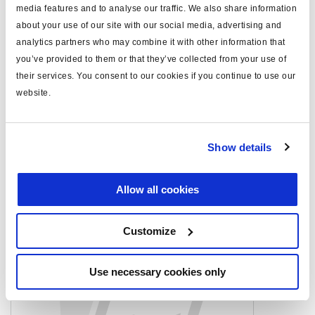
media features and to analyse our traffic. We also share information
Seitenanschluss
M16x1.5
about your use of our site with our social media, advertising and
analytics partners who may combine it with other information that
max. Betriebsdruck (bar)
10.0
you’ve provided to them or that they’ve collected from your use of
Gewicht (kg)
2.95
their services. You consent to our cookies if you continue to use our
website.
Dokumente
Show details
Sehen Sie sich alle verwandten Publikationen in unserem
Bibliothek der Produktliteratur
.
Allow all cookies
Ähnliche Produkte
Customize
Use necessary cookies only