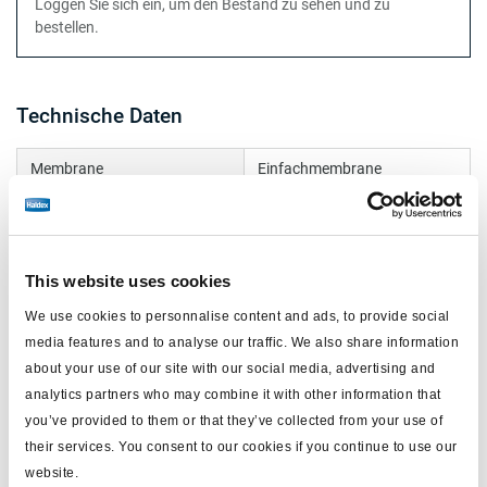
Loggen Sie sich ein, um den Bestand zu sehen und zu
bestellen.
Technische Daten
Membrane
Einfachmembrane
Typ
20
Hub (mm)
64
This website uses cookies
Kolbenstange (mm)
15
We use cookies to personnalise content and ads, to provide social
Kolbenstangengewinde
gerundet
media features and to analyse our traffic. We also share information
about your use of our site with our social media, advertising and
Schutz
Faltenbalg
analytics partners who may combine it with other information that
Anwendung
OEM/aftermarket
you’ve provided to them or that they’ve collected from your use of
their services. You consent to our cookies if you continue to use our
Anmerkung
Samro
website.