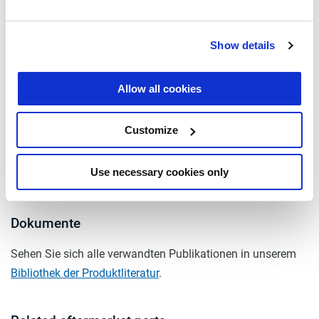
TÜV Report
BC0175.2
Gabelkopf
ohne
Show details
Zentralanschluss
M16x1.5
Allow all cookies
Seitenanschluss
M16x1.5
Verschlussschraube
ohne
Customize
max. Betriebsdruck (bar)
10.0
Gewicht (kg)
2.9
Use necessary cookies only
Dokumente
Sehen Sie sich alle verwandten Publikationen in unserem
Bibliothek der Produktliteratur
.