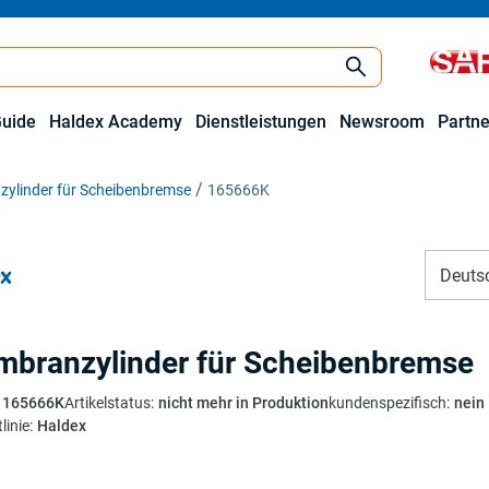
Guide
Haldex Academy
Dienstleistungen
Newsroom
Partne
ylinder für Scheibenbremse
165666K
Deuts
branzylinder für Scheibenbremse
165666K
Artikelstatus
:
nicht mehr in Produktion
kundenspezifisch
:
nein
linie
:
Haldex