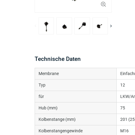
Technische Daten
Membrane
Einfac
Typ
12
für
LKW/An
Hub (mm)
75
Kolbenstange (mm)
201 (25
Kolbenstangengewinde
M16