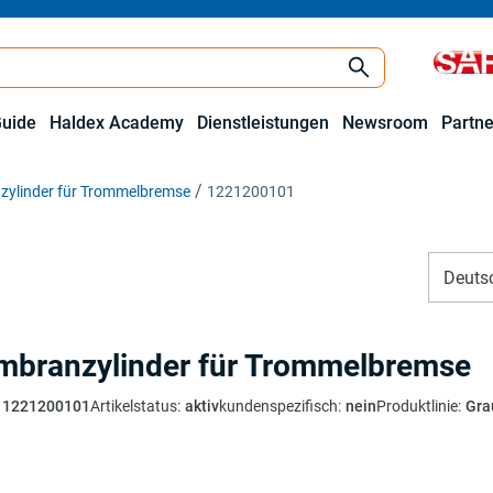
Guide
Haldex Academy
Dienstleistungen
Newsroom
Partne
ylinder für Trommelbremse
1221200101
Deuts
branzylinder für Trommelbremse
1221200101
Artikelstatus
:
aktiv
kundenspezifisch
:
nein
Produktlinie
:
Gra