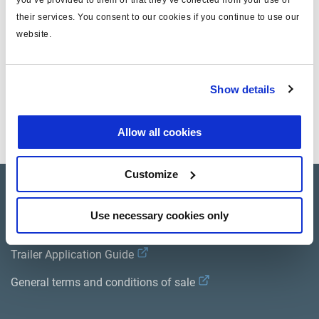
you’ve provided to them or that they’ve collected from your use of
their services. You consent to our cookies if you continue to use our
Gewicht (kg)
0.004
website.
Dokumente
Show details
Sehen Sie sich alle verwandten Publikationen in unserem
Bibliothek der Produktliteratur
.
Allow all cookies
Customize
Product catalogue
Use necessary cookies only
Brands
Trailer Application Guide
General terms and conditions of sale