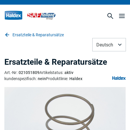
Ersatzteile & Reparatursätze
Deutsch
Ersatzteile & Reparatursätze
Art.-Nr
:
021051809
Artikelstatus
:
aktiv
kundenspezifisch
:
nein
Produktlinie
:
Haldex