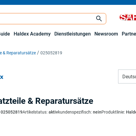
Guide
Haldex Academy
Dienstleistungen
Newsroom
Partne
le & Reparatursätze
025052819
Deuts
atzteile & Reparatursätze
025052819
Artikelstatus
:
aktiv
kundenspezifisch
:
nein
Produktlinie
:
Hald