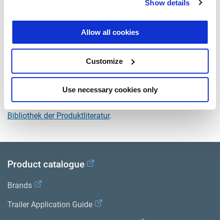
Show details
Typ
Faltenbalg
Attr. A
Nutdichtung
Allow all cookies
Gewicht (kg)
0
Customize
Dokumente
Use necessary cookies only
Sehen Sie sich alle verwandten Publikationen in unserem
Bibliothek der Produktliteratur
.
Product catalogue
Brands
Trailer Application Guide