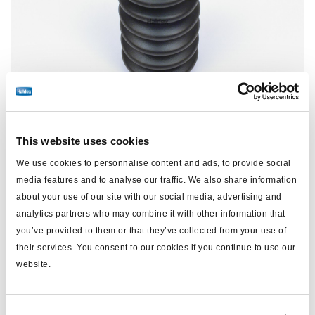
This website uses cookies
We use cookies to personnalise content and ads, to provide social
media features and to analyse our traffic. We also share information
Preis:
Kein Preis
about your use of our site with our social media, advertising and
analytics partners who may combine it with other information that
Loggen Sie sich ein, um den Bestand zu sehen und zu
you’ve provided to them or that they’ve collected from your use of
bestellen.
their services. You consent to our cookies if you continue to use our
website.
Technische Daten