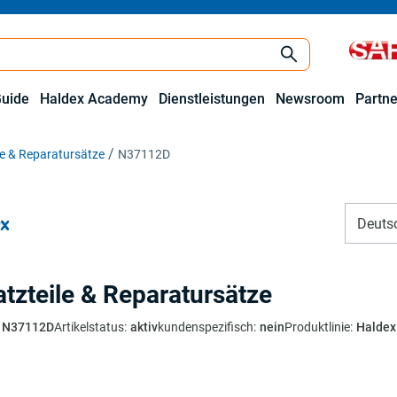
Guide
Haldex Academy
Dienstleistungen
Newsroom
Partne
le & Reparatursätze
N37112D
Deuts
atzteile & Reparatursätze
N37112D
Artikelstatus
:
aktiv
kundenspezifisch
:
nein
Produktlinie
:
Haldex