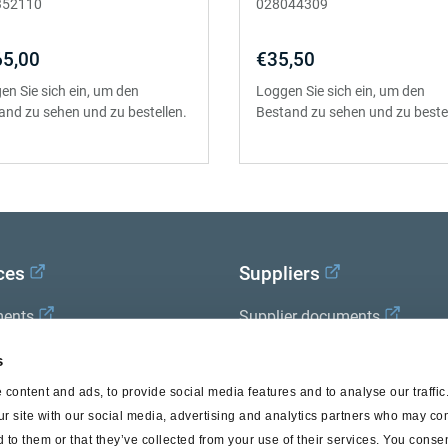
352110
028044309
5,00
€35,50
en Sie sich ein, um den
Loggen Sie sich ein, um den
and zu sehen und zu bestellen.
Bestand zu sehen und zu bestel
ces
Suppliers
ents
Supplier documents
x Academy
s
content and ads, to provide social media features and to analyse our traffi
ur site with our social media, advertising and analytics partners who may com
 to them or that they’ve collected from your use of their services. You consen