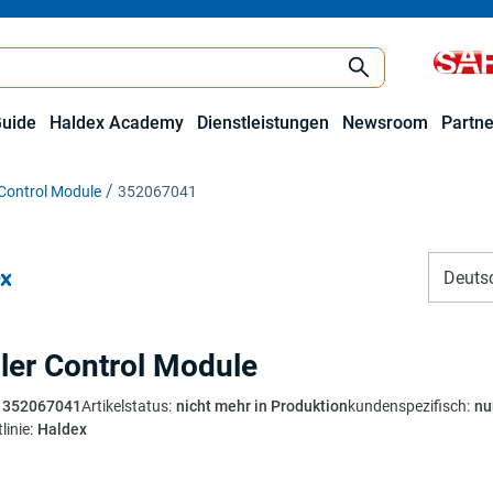
Guide
Haldex Academy
Dienstleistungen
Newsroom
Partne
 Control Module
352067041
Deuts
iler Control Module
352067041
Artikelstatus
:
nicht mehr in Produktion
kundenspezifisch
:
nu
linie
:
Haldex