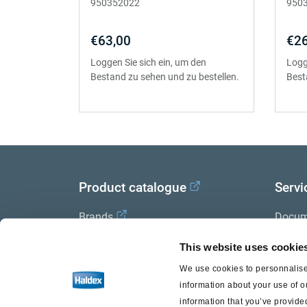
950352022
950
€63,00
€26
Loggen Sie sich ein, um den
Logg
Bestand zu sehen und zu bestellen.
Best
Product catalogue
Servi
Brands
Docum
Trailer Application Guide
Halde
This website uses cookie
We use cookies to personnalise 
General terms and conditions of
information about your use of o
sale
information that you’ve provided