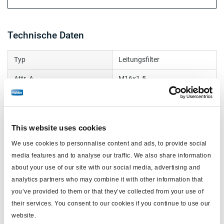
Technische Daten
Typ
Leitungsfilter
Attr. A
M16x1.5
für Rohrleitungen nach DIN
Attr. B
74347
This website uses cookies
Gewicht (kg)
0.22
We use cookies to personnalise content and ads, to provide social
media features and to analyse our traffic. We also share information
Dokumente
about your use of our site with our social media, advertising and
analytics partners who may combine it with other information that
Sehen Sie sich alle verwandten Publikationen in unserem
you’ve provided to them or that they’ve collected from your use of
Bibliothek der Produktliteratur
.
their services. You consent to our cookies if you continue to use our
website.