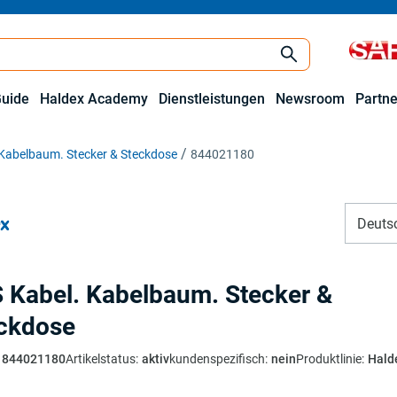
Guide
Haldex Academy
Dienstleistungen
Newsroom
Partne
 Kabelbaum. Stecker & Steckdose
844021180
Deuts
 Kabel. Kabelbaum. Stecker &
ckdose
844021180
Artikelstatus
:
aktiv
kundenspezifisch
:
nein
Produktlinie
:
Hald