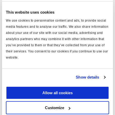
bestellen.
This website uses cookies
We use cookies to personnalise content and ads, to provide social
Technische Daten
media features and to analyse our traffic. We also share information
about your use of our site with our social media, advertising and
Typ
Kabel (mm)
analytics partners who may combine it with other information that
für
ISO 7638
you’ve provided to them or that they’ve collected from your use of
their services. You consent to our cookies if you continue to use our
Länge (m)
16
website.
Material
PVC
Farbe
blau
Show details
Kontaktstift x 7+CAN bus ISO
einschließlich
11992
Allow all cookies
Gewicht (kg)
3.88
Customize