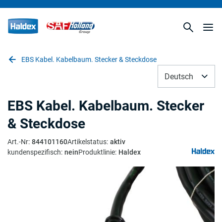
EBS Kabel. Kabelbaum. Stecker & Steckdose
Deutsch
EBS Kabel. Kabelbaum. Stecker
& Steckdose
Art.-Nr
:
844101160
Artikelstatus
:
aktiv
kundenspezifisch
:
nein
Produktlinie
:
Haldex