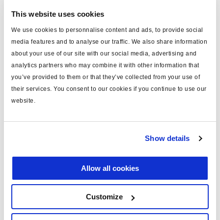
bestellen.
This website uses cookies
We use cookies to personnalise content and ads, to provide social
Technische Daten
media features and to analyse our traffic. We also share information
about your use of our site with our social media, advertising and
analytics partners who may combine it with other information that
Typ
Kabel (mm)
you’ve provided to them or that they’ve collected from your use of
Druckschalter für
their services. You consent to our cookies if you continue to use our
für
Anhängerbremsventil
website.
Länge (m)
10
Material
PVC
Show details
Farbe
blau
Allow all cookies
Gewicht (kg)
1.5
Customize
Dokumente