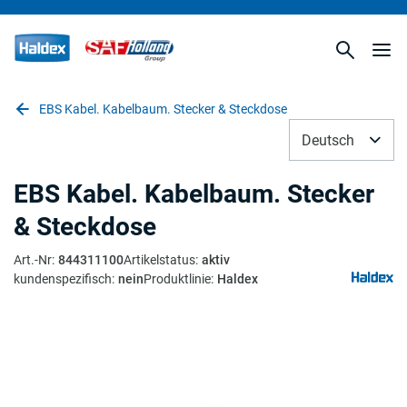
EBS Kabel. Kabelbaum. Stecker & Steckdose
Deutsch
EBS Kabel. Kabelbaum. Stecker
& Steckdose
Art.-Nr
:
844311100
Artikelstatus
:
aktiv
kundenspezifisch
:
nein
Produktlinie
:
Haldex