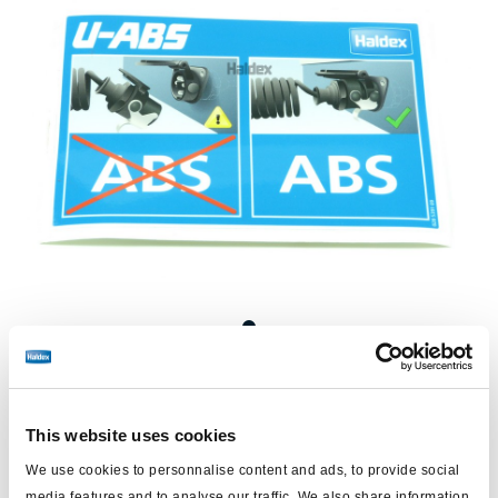
Preis:
€4,30 / Einheit
This website uses cookies
Loggen Sie sich ein, um den Bestand zu sehen und zu
bestellen.
We use cookies to personnalise content and ads, to provide social
media features and to analyse our traffic. We also share information