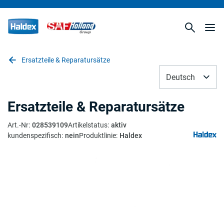
Ersatzteile & Reparatursätze
Deutsch
Ersatzteile & Reparatursätze
Art.-Nr
:
028539109
Artikelstatus
:
aktiv
kundenspezifisch
:
nein
Produktlinie
:
Haldex