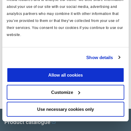
about your use of our site with our social media, advertising and
Technische Daten
analytics partners who may combine it with other information that
you’ve provided to them or that they’ve collected from your use of
their services. You consent to our cookies if you continue to use our
Typ
Warnaufkleber
website.
für
UABS
Gewicht (kg)
0.2
Show details
Dokumente
Allow all cookies
Sehen Sie sich alle verwandten Publikationen in unserem
Customize
Bibliothek der Produktliteratur
.
Use necessary cookies only
Product catalogue