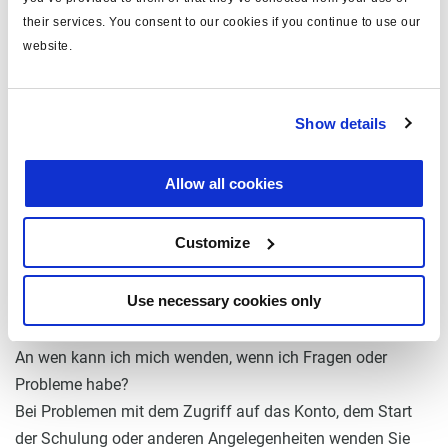
Konto besteht und gültig ist. Ein Lernender kann jederzeit
their services. You consent to our cookies if you continue to use our
auf alle seine Dokumente und Zertifikate zugreifen. Im
website.
Falle von E-Learning-Modulen haben Sie 12 Monate lang
ab dem Start des Kurses Zugang zu ihnen.
Show details
Wie kann ich meine Fortschritte in der Ausbildung
verfolgen?
Allow all cookies
Sie können Ihre Fortschritte auf der Plattform verfolgen,
nachdem Sie sich eingeloggt haben. Im Dashboard finden
Customize
Sie Informationen über Ihren Fortschritt sowie
Informationen über anstehende Schulungstermine, Ihre
Use necessary cookies only
Zertifikate oder neue Schulungen.
An wen kann ich mich wenden, wenn ich Fragen oder
Probleme habe?
Bei Problemen mit dem Zugriff auf das Konto, dem Start
der Schulung oder anderen Angelegenheiten wenden Sie