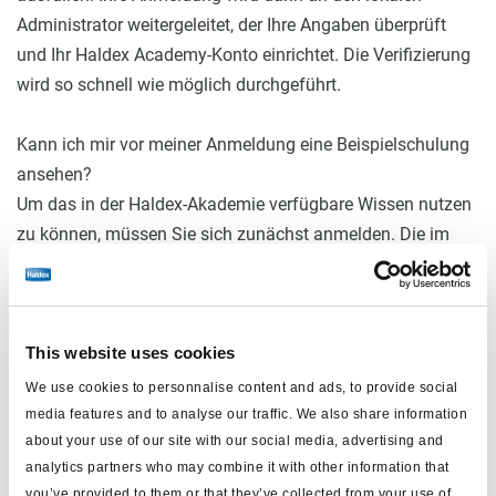
Administrator weitergeleitet, der Ihre Angaben überprüft
und Ihr Haldex Academy-Konto einrichtet. Die Verifizierung
wird so schnell wie möglich durchgeführt.
Kann ich mir vor meiner Anmeldung eine Beispielschulung
ansehen?
Um das in der Haldex-Akademie verfügbare Wissen nutzen
zu können, müssen Sie sich zunächst anmelden. Die im
Bereich "Videos und Tutorials" verfügbaren Materialien sind
jedoch kostenlos.
This website uses cookies
KONTO & DASHBOARD
We use cookies to personnalise content and ads, to provide social
media features and to analyse our traffic. We also share information
Wie lange ist der Zugang zum Konto verfügbar?
about your use of our site with our social media, advertising and
analytics partners who may combine it with other information that
Der Zugang zur Plattform ist so lange verfügbar, wie das
you’ve provided to them or that they’ve collected from your use of