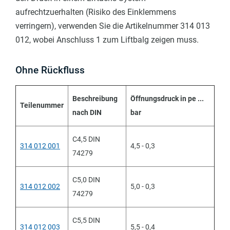
aufrechtzuerhalten (Risiko des Einklemmens
verringern), verwenden Sie die Artikelnummer 314 013
012, wobei Anschluss 1 zum Liftbalg zeigen muss.
Ohne Rückfluss
Beschreibung
Öffnungsdruck in pe ...
Teilenummer
nach DIN
bar
C4,5 DIN
314 012 001
4,5 - 0,3
74279
C5,0 DIN
314 012 002
5,0 - 0,3
74279
C5,5 DIN
314 012 003
5,5 - 0,4