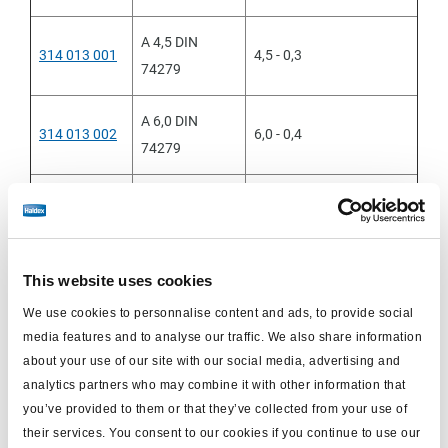
A 4,5 DIN
314 013 001
4,5 - 0,3
74279
A 6,0 DIN
314 013 002
6,0 - 0,4
74279
A 5,5 DIN
314 013 003
5,5 - 0,4
74279
A 6,5 DIN
This website uses cookies
314 013 005
6,5 - 0,4
74279
We use cookies to personnalise content and ads, to provide social
media features and to analyse our traffic. We also share information
A 3,5 DIN
about your use of our site with our social media, advertising and
314 013 006
3,5 - 0,3
74279
analytics partners who may combine it with other information that
you’ve provided to them or that they’ve collected from your use of
their services. You consent to our cookies if you continue to use our
A 7,3 DIN