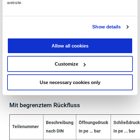
314 013 008
7,3 - 0,4
website.
74279
A 8,3 DIN
314 013 023
8,3 - 0,4
Show details
74279
Allow all cookies
314 013
A 0,8 DIN
0,8 - 0,3
012
**
74279
Customize
314 110 001
A 4,5 - 22
4,5 - 0,3
Use necessary cookies only
** = Für den Schutzdruck im Hebesack. Anschluss 1 in
Richtung Hebesack montiert.
Mit begrenztem Rückfluss
Beschreibung
Öffnungsdruck
Schließdruck
Teilenummer
nach DIN
in pe ... bar
in pe ... bar