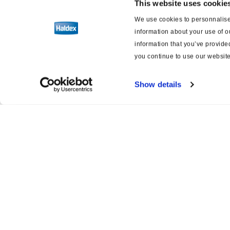
This website uses cookie
EB+ CAN Hub
We use cookies to personnalise 
information about your use of o
information that you’ve provided
Elektronischer
Wegsensor
you continue to use our website
Show details
Info Point
Switch Box - Variants
Software & Diagnostik
ABS
Druckluftbremse
Product catalogue
Servi