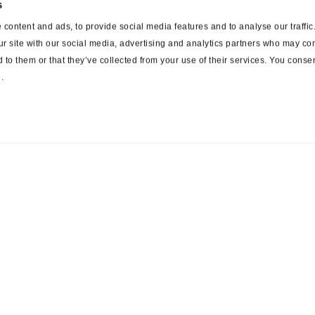
s
content and ads, to provide social media features and to analyse our traffi
ur site with our social media, advertising and analytics partners who may com
 to them or that they’ve collected from your use of their services. You consen
.
ces
Suppliers