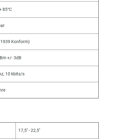
 + 85°C
bar
J1939 Konform)
dBm +/- 3dB
z, 10 kbits/s
hre
17,5'' - 22,5''