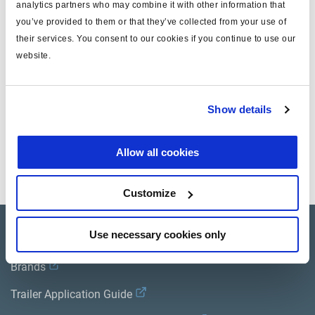
analytics partners who may combine it with other information that
tipo
cable
you’ve provided to them or that they’ve collected from your use of
nota
caja prensaestopas
their services. You consent to our cookies if you continue to use our
website.
peso (kg)
0.0014
Show details
Documentos
Vea todas las publicaciones relacionadas en nuestra
Allow all cookies
Biblioteca bibliográfica de productos
.
Customize
Use necessary cookies only
Product catalogue
Brands
Trailer Application Guide