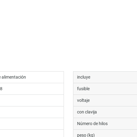
e alimentación
incluye
38
fusible
voltaje
con clavija
Número de hilos
peso (kg)