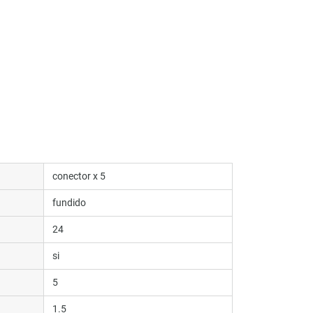
conector x 5
fundido
24
si
5
1.5