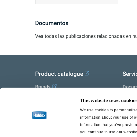
Documentos
Vea todas las publicaciones relacionadas en n
Product catalogue
Servi
Brands
Docum
Trailer Application Guide
Halde
This website uses cookie
We use cookies to personnalise 
General terms and conditions of
information about your use of o
sale
information that you’ve provided
you continue to use our website