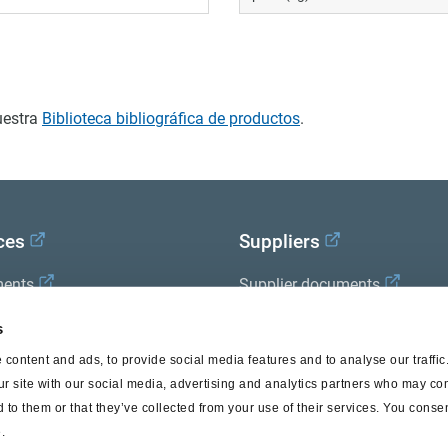
uestra
Biblioteca bibliográfica de productos
.
ces
Suppliers
ents
Supplier documents
x Academy
s
content and ads, to provide social media features and to analyse our traffi
ur site with our social media, advertising and analytics partners who may com
 to them or that they’ve collected from your use of their services. You consen
.