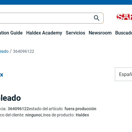
ation Guide
Haldex Academy
Servicios
Newsroom
Buscado
eado
364096122
Españ
leado
cia
:
364096122
estado del artículo
:
fuera producción
co del cliente
:
ninguno
Línea de producto
:
Haldex