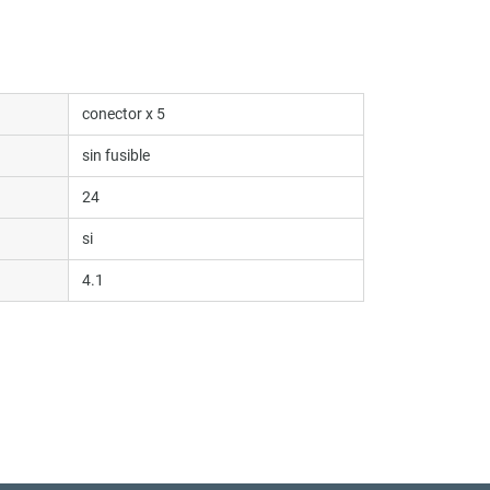
conector x 5
sin fusible
24
si
4.1