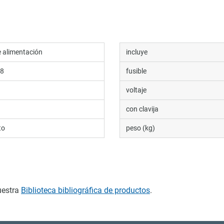
e alimentación
incluye
38
fusible
voltaje
con clavija
to
peso (kg)
uestra
Biblioteca bibliográfica de productos
.