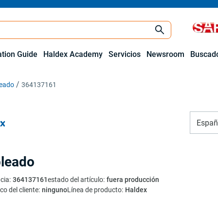
ation Guide
Haldex Academy
Servicios
Newsroom
Buscado
eado
364137161
Españ
leado
cia
:
364137161
estado del artículo
:
fuera producción
co del cliente
:
ninguno
Línea de producto
:
Haldex