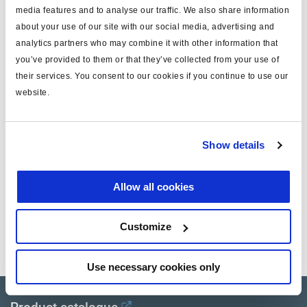
tipo
cable extensión de sensor
media features and to analyse our traffic. We also share information
about your use of our site with our social media, advertising and
MODAL
si
analytics partners who may combine it with other information that
you’ve provided to them or that they’ve collected from your use of
long. (m)
12
their services. You consent to our cookies if you continue to use our
color
amarillo 2B
website.
material
PUR
peso (kg)
0
Show details
Allow all cookies
Documentos
Vea todas las publicaciones relacionadas en nuestra
Customize
Biblioteca bibliográfica de productos
.
Use necessary cookies only