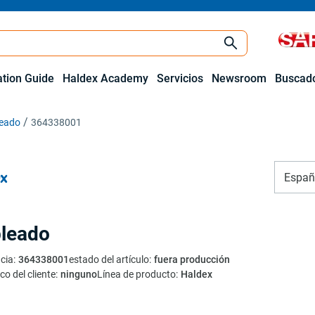
ation Guide
Haldex Academy
Servicios
Newsroom
Buscado
eado
364338001
Españ
leado
cia
:
364338001
estado del artículo
:
fuera producción
co del cliente
:
ninguno
Línea de producto
:
Haldex