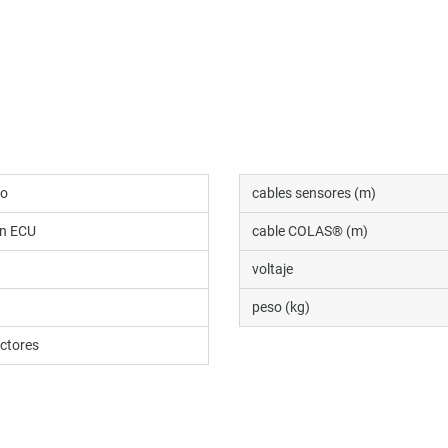
do
cables sensores (m)
ón ECU
cable COLAS® (m)
voltaje
peso (kg)
ctores