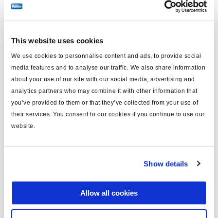
tipo
cable de alimentación
para
ISO 7638
This website uses cookies
MODULAR
si
We use cookies to personnalise content and ads, to provide social
long. (m)
12
media features and to analyse our traffic. We also share information
about your use of our site with our social media, advertising and
Framatome, conector
nota
colocado
analytics partners who may combine it with other information that
you’ve provided to them or that they’ve collected from your use of
color
verde
their services. You consent to our cookies if you continue to use our
website.
material
PVC
incluye
conector x 5
Show details
fusible
fundido
voltaje
24
Allow all cookies
con clavija
si