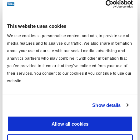
tipo
cable de alimentación
para
ISO 7638
This website uses cookies
MODULAR
si
We use cookies to personnalise content and ads, to provide social
long. (m)
14.0
media features and to analyse our traffic. We also share information
about your use of our site with our social media, advertising and
Framatome, conector
nota
colocado
analytics partners who may combine it with other information that
you’ve provided to them or that they’ve collected from your use of
color
negro
their services. You consent to our cookies if you continue to use our
website.
material
PUR
incluye
conector x 5
Show details
fusible
sin fusible
voltaje
24
Allow all cookies
con clavija
si